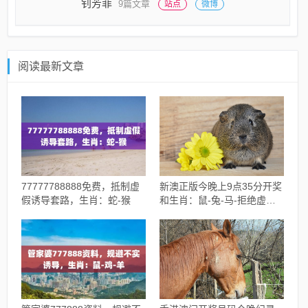
钊芳菲
9篇文章
站点
微博
阅读最新文章
77777788888免费，抵制虚
新澳正版今晚上9点35分开奖
假诱导套路，生肖：蛇-猴
和生肖：鼠-兔-马-拒绝虚假
的诱惑