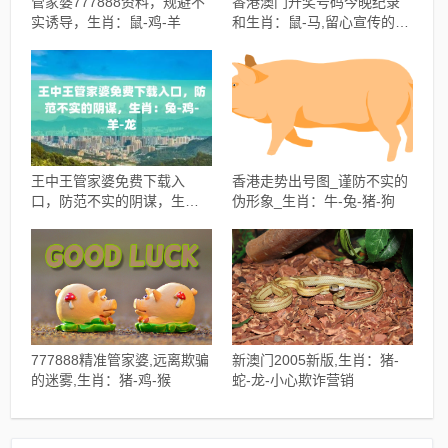
管家婆777888资料，规避不
香港澳门开奖号码今晚纪录
实诱导，生肖：鼠-鸡-羊
和生肖：鼠-马,留心宣传的陷
阱
王中王管家婆免费下载入
香港走势出号图_谨防不实的
口，防范不实的阴谋，生
伪形象_生肖：牛-兔-猪-狗
肖：兔-鸡-羊-龙
777888精准管家婆,远离欺骗
新澳门2005新版,生肖：猪-
的迷雾,生肖：猪-鸡-猴
蛇-龙-小心欺诈营销