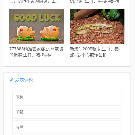
口，防范不实的阴谋，生
伪形象_生肖：牛-兔-猪-狗
肖：兔-鸡-羊-龙
777888精准管家婆,远离欺骗
新澳门2005新版,生肖：猪-
的迷雾,生肖：猪-鸡-猴
蛇-龙-小心欺诈营销
发表评论