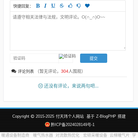
快捷回复：
（暂无评论，
304
人围观）
评论列表
还没有评论，来说两句吧...
Copyright
2015-2025
付天玮个人网站
基于
Z-BlogPHP
搭建
黔ICP备2024028149号-1
暖通设备制造商
暖气热水器
对流散热优化
宏硕采暖设备
云梯暖气片
学