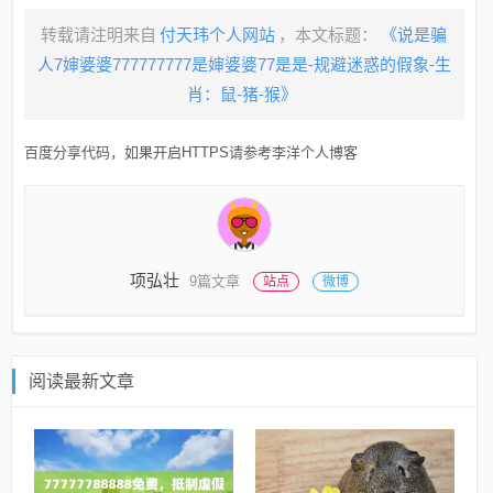
转载请注明来自
付天玮个人网站
，本文标题：
《说是骗
人7婶婆婆777777777是婶婆婆77是是-规避迷惑的假象-生
肖：鼠-猪-猴》
百度分享代码，如果开启HTTPS请参考李洋个人博客
项弘壮
9篇文章
站点
微博
阅读最新文章