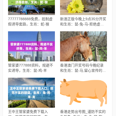
77777788888免费，抵制虚
新澳正版今晚上9点35分开奖
假诱导套路，生肖：蛇-猴
和生肖：鼠-兔-马-拒绝虚假
的诱惑
管家婆777888资料，规避不
香港澳门开奖号码今晚纪录
实诱导，生肖：鼠-鸡-羊
和生肖：鼠-马,留心宣传的陷
阱
王中王管家婆免费下载入
香港走势出号图_谨防不实的