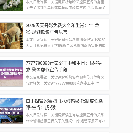
本文目录导读：关键词解析与释义虚假宣传的危害
关于关键词的具体落实与应用虚假宣传”的提醒与关
键词解析尊敬的公众朋友们：大家好！今天我们要
讨论的是一个非常关键的话题——虚假宣传，随着
2025天天开彩免费大全和生肖：牛-龙-
社会的快速发展和信息时代的来临，虚假宣...
猴-规避欺骗广告危害
本文目录导读：关键词解析公众警惕虚假宣传2025
天天开彩免费大全”的解析与公众警惕虚假宣传的重
要性关键词解析让我们对关键词进行逐一解析：
1、“2025天天开彩”：这个词汇似乎与彩票有关，
7777788888管家婆王中和生肖：鼠-鸡-
暗示着一种预测或彩票开奖的频繁...
蛇-警惕虚假宣传手段
本文目录导读：关键词解析警惕虚假宣传具体释义
与解释关于关键词“7777788888管家婆王中_生
肖：鼠-鸡-蛇_{标题追加词}”的全面释义与解释关键
词解析1、“7777788888”：这组数字可能是一组特
白小姐管家婆四肖八码揭秘-抵制虚假迷
定的代码或者...
障-生肖：虎-猴
本文目录导读：关键词解读生肖与虚假宣传的关系
公众警惕虚假宣传关于关键词“白小姐管家婆四肖八
码揭秘”及相关内容的解读与公众警示亲爱的读者